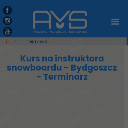
Terminarz
Kurs na instruktora
snowboardu - Bydgoszcz
- Terminarz