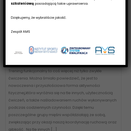
szkoleniową
posiadającą takie uprawnienia.
Dziękujemy, że wybraliście jakość.
Zespół AMS
Trening funkcjonalny – sposób na wzmocnienie
ciała i poprawę kondycji
Trening funkcjonalny to coś więcej niż tylko zwykłe
ćwiczenia. Można śmiało powiedzieć, że jest to
nowoczesna i przyszłościowa forma aktywności
fizycznej,która wyróżnia się na tle innych, użytecznością
ćwiczeń, a także naśladowaniem ruchów wykonywanych
podczas codziennych czynności. Dzięki temu
poszczególne grupy mięśni współdziałają ze sobą,
zwiększając przy okazji naszą koordynację ruchową oraz
gibkość.. Na tle innych […]