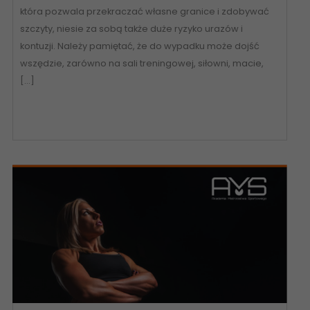
która pozwala przekraczać własne granice i zdobywać
szczyty, niesie za sobą także duże ryzyko urazów i
kontuzji. Należy pamiętać, że do wypadku może dojść
wszędzie, zarówno na sali treningowej, siłowni, macie,
[…]