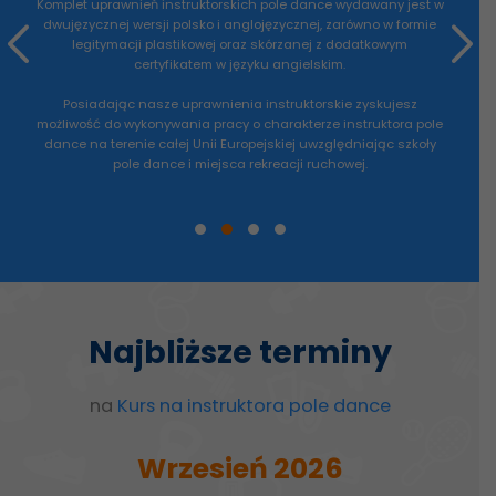
Komplet uprawnień instruktorskich pole dance wydawany jest w
dwujęzycznej wersji polsko i anglojęzycznej, zarówno w formie
legitymacji plastikowej oraz skórzanej z dodatkowym
certyfikatem w języku angielskim.
Posiadając nasze uprawnienia instruktorskie zyskujesz
możliwość do wykonywania pracy o charakterze instruktora pole
dance na terenie całej Unii Europejskiej uwzględniając szkoły
pole dance i miejsca rekreacji ruchowej.
Najbliższe terminy
na
Kurs na instruktora pole dance
Wrzesień 2026