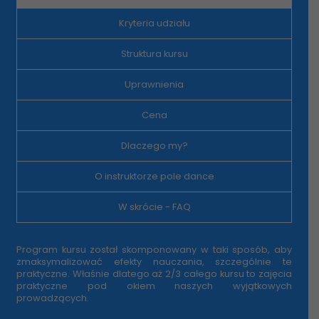
Kryteria udziału
Struktura kursu
Uprawnienia
Cena
Dlaczego my?
O instruktorze pole dance
W skrócie - FAQ
Program kursu został skomponowany w taki sposób, aby
zmaksymalizować efekty nauczania, szczególnie te
praktyczne. Właśnie dlatego aż 2/3 całego kursu to zajęcia
praktyczne pod okiem naszych wyjątkowych
prowadzących.