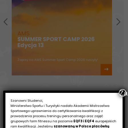
K
n
AMS
In
SUMMER SPORT CAMP 2026
C
Edycja 13
.
TER
Zapisy na AMS Summer Sport Camp 2026 ruszyły!
ZA
Za
Najnowsze wpisy na naszym blogu
Szanowni Studenci,
Ministerstwo Sportu i Turystyki nadało Akademii Mistrzostwa
Sportowego uprawnienia do certyfikowania kwalifikacji z
prowadzenia procesu treningu personalnego oraz zajęć
grupowych form fitnessu na poziomie
EQF3 i EQF4
europejskich
ram kwalifikacji. Jesteśmy
szanowaną w Polsce placówką