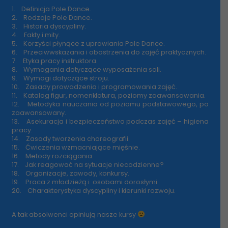
1. Definicja Pole Dance.
2. Rodzaje Pole Dance.
3. Historia dyscypliny.
4. Fakty i mity.
5. Korzyści płynące z uprawiania Pole Dance.
6. Przeciwwskazania i obostrzenia do zajęć praktycznych.
7. Etyka pracy instruktora.
8. Wymagania dotyczące wyposażenia sali.
9. Wymogi dotyczące stroju.
10. Zasady prowadzenia i programowania zajęć.
11. Katalog figur, nomenklatura, poziomy zaawansowania.
12. Metodyka nauczania od poziomu podstawowego, po
zaawansowany.
13. Asekuracja i bezpieczeństwo podczas zajęć – higiena
pracy.
14. Zasady tworzenia choreografii.
15. Ćwiczenia wzmacniające mięśnie.
16. Metody rozciągania.
17. Jak reagować na sytuacje niecodzienne?
18. Organizacje, zawody, konkursy.
19. Praca z młodzieżą i osobami dorosłymi.
20. Charakterystyka dyscypliny i kierunki rozwoju.
A tak absolwenci opiniują nasze kursy