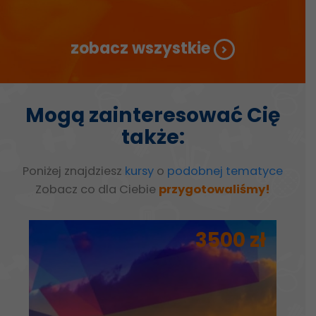
zobacz wszystkie
Mogą zainteresować Cię
także:
Poniżej znajdziesz
kursy
o
podobnej tematyce
Zobacz co dla Ciebie
przygotowaliśmy!
ł
3500 zł