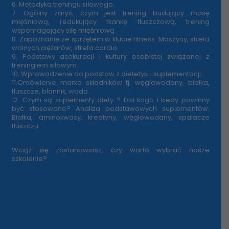
6. Metodyka treningu siłowego.
7. Ogólny zarys, czym jest trening budujący masę
mięśniową, redukujący tkankę tłuszczową, trening
wspomagający siłę mięśniową.
8. Zapoznanie ze sprzętem w klubie fitness. Maszyny, strefa
wolnych ciężarów, strefa cardio.
9. Podstawy asekuracji i kultury osobistej związanej z
treningiem siłowym.
10. Wprowadzenie do podstaw z dietetyki i suplementacji.
11.Omówienie marko składników tj: węglowodany, białka,
tłuszcze, błonnik, woda.
12. Czym są suplementy diety ? Dla kogo i kiedy powinny
być stosowane? Analiza podstawowych suplementów:
Białka, aminokwasy, kreatyny, węglowodany, spalacze
tłuszczu.
Wciąż się zastanawiasz, czy warto wybrać nasze
szkolenie?