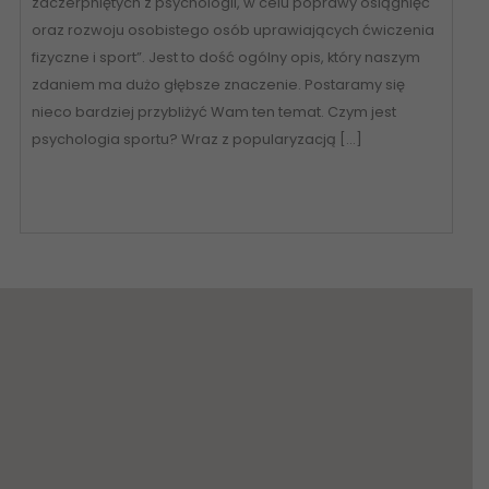
zaczerpniętych z psychologii, w celu poprawy osiągnięć
oraz rozwoju osobistego osób uprawiających ćwiczenia
fizyczne i sport”. Jest to dość ogólny opis, który naszym
zdaniem ma dużo głębsze znaczenie. Postaramy się
nieco bardziej przybliżyć Wam ten temat. Czym jest
psychologia sportu? Wraz z popularyzacją […]