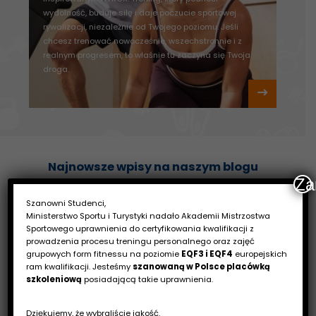
wydolność, buduje siłę i daje poczucie sportowej
Poz
rywalizacji, niezależnie od Twojego poziomu. Jeśli
Fit
chcesz trenować nowocześnie, wszechstronnie i z
Na 
realnym progresem, to właśnie tu zaczyna się Twoja
zaj
droga.
zaj
Najnowsze wpisy na naszym blogu
Za
Szanowni Studenci,
Ministerstwo Sportu i Turystyki nadało Akademii Mistrzostwa
Sportowego uprawnienia do certyfikowania kwalifikacji z
prowadzenia procesu treningu personalnego oraz zajęć
grupowych form fitnessu na poziomie
EQF3 i EQF4
europejskich
ram kwalifikacji. Jesteśmy
szanowaną w Polsce placówką
szkoleniową
posiadającą takie uprawnienia.
Dziękujemy, że wybraliście jakość.