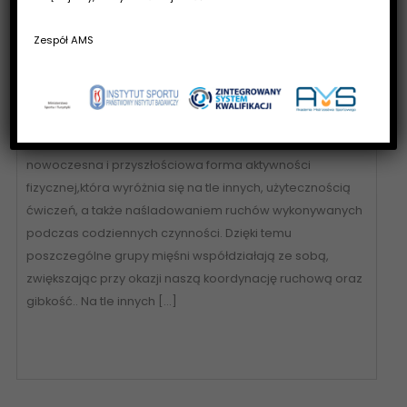
Zespół AMS
Trening funkcjonalny – sposób na wzmocnienie
ciała i poprawę kondycji
Trening funkcjonalny to coś więcej niż tylko zwykłe
ćwiczenia. Można śmiało powiedzieć, że jest to
nowoczesna i przyszłościowa forma aktywności
fizycznej,która wyróżnia się na tle innych, użytecznością
ćwiczeń, a także naśladowaniem ruchów wykonywanych
podczas codziennych czynności. Dzięki temu
poszczególne grupy mięśni współdziałają ze sobą,
zwiększając przy okazji naszą koordynację ruchową oraz
gibkość.. Na tle innych […]