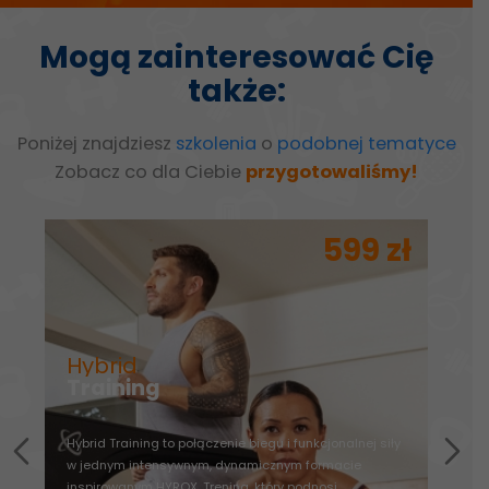
Mogą zainteresować Cię
także:
Poniżej znajdziesz
szkolenia
o
podobnej tematyce
Zobacz co dla Ciebie
przygotowaliśmy!
ł
599 zł
Hybrid
Training
F
Hybrid Training to połączenie biegu i funkcjonalnej siły
St
w jednym intensywnym, dynamicznym formacie
inspirowanym HYROX. Trening, który podnosi