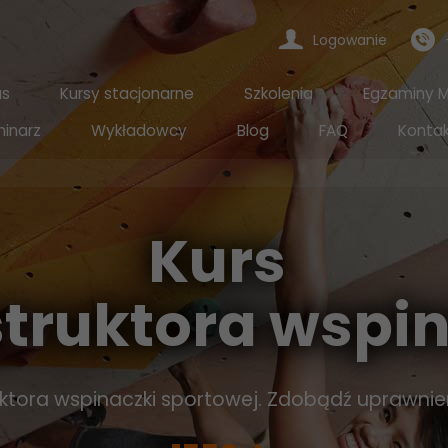
Logowanie
as
Kursy stacjonarne
Szkolenia
Egzaminy Mi
inarz
Wykładowcy
Blog
FAQ
Konta
Kurs
struktora wspi
ktora wspinaczki sportowej. Zdobądź uprawnieni