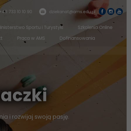
+48 733 10 10 90
dziekanat@ams.edu.pl
nisterstwo Sportu i Turystyki
Szkolenia Online
kt
Praca w AMS
Dofinansowania
naczki
a i rozwijaj swoją pasję.