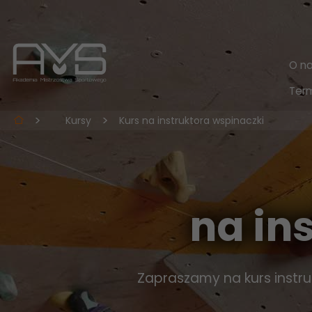
O n
Term
Kursy
Kurs na instruktora wspinaczki
na in
Zapraszamy na kurs instru