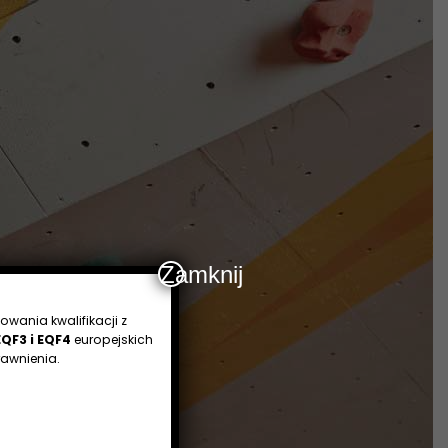
Zamknij
owania kwalifikacji z
EQF3 i EQF4
europejskich
awnienia.