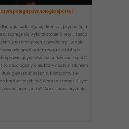
 czym polega psychologia sportu?
dług ogólnodostępnej definicji: „psychologia
rtu zajmuje się wykorzystaniem teorii, zasad
echnik zaczerpniętych z psychologii, w celu
prawy osiągnięć oraz rozwoju osobistego
b uprawiających ćwiczenia fizyczne i sport”.
st to dość ogólny opis, który naszym zdaniem
 dużo głębsze znaczenie. Postaramy się
eco bardziej przybliżyć Wam ten temat. Czym
st psychologia sportu? Wraz z popularyzacją
]