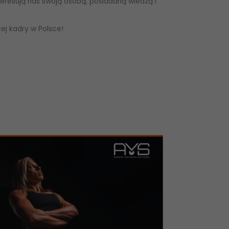
teresują nas swoją osobą, posiadaną wiedzą i
zej kadry w Polsce!