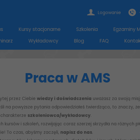
Logowanie
as
Kursy stacjonarne
Szkolenia
Egzaminy Mi
inarz
Wykładowcy
Blog
FAQ
Konta
Praca w AMS
ytej przez Ciebie
wiedzy i doświadczenia
uważasz za swoją misj
Jeśli na powyższe pytania odpowiedziałeś twierdząco, to znaczy, ż
 charakterze
szkoleniowca/wykładowcy
.
kursów i szkoleń, rozwijając coraz szerzej skrzydła na różnych p
nie! To czas, abyśmy zaczęli,
napisz do nas
.