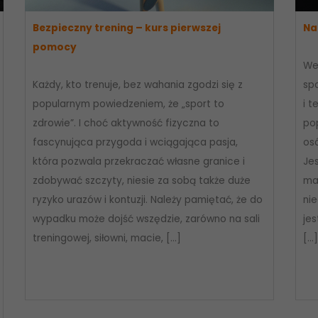
Bezpieczny trening – kurs pierwszej
Na
pomocy
We
Każdy, kto trenuje, bez wahania zgodzi się z
spo
popularnym powiedzeniem, że „sport to
i t
zdrowie”. I choć aktywność fizyczna to
po
fascynująca przygoda i wciągająca pasja,
osó
która pozwala przekraczać własne granice i
Je
zdobywać szczyty, niesie za sobą także duże
ma
ryzyko urazów i kontuzji. Należy pamiętać, że do
ni
wypadku może dojść wszędzie, zarówno na sali
je
treningowej, siłowni, macie, […]
[…