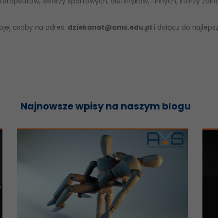
terapeutów, lekarzy sportowych, dietetyków, i innych, którzy zain
ojej osoby na adres:
dziekanat@ams.edu.pl
i dołącz do najleps
Najnowsze wpisy na naszym blogu