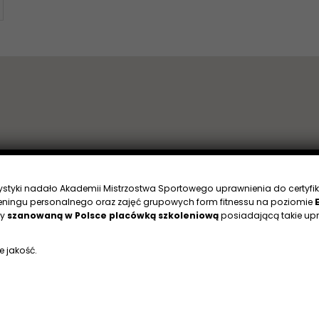
rystyki nadało Akademii Mistrzostwa Sportowego uprawnienia do certyfik
eningu personalnego oraz zajęć grupowych form fitnessu na poziomie
my
szanowaną w Polsce placówką szkoleniową
posiadającą takie upr
e jakość.