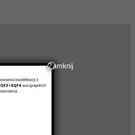
Zamknij
owania kwalifikacji z
EQF3 i EQF4
europejskich
awnienia.