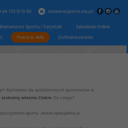
+48 733 10 10 90
dziekanat@ams.edu.pl
nisterstwo Sportu i Turystyki
Szkolenia Online
kt
Praca w AMS
Dofinansowania
ę? Wyróżniasz się spośród innych sportowców w
e
szukamy właśnie Ciebie
. Do czego?
łaszczyznach sportu. Jesteś specjalistą w