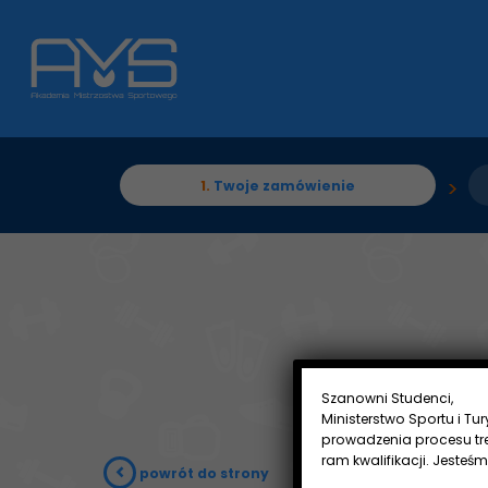
1.
Twoje zamówienie
Szanowni Studenci,
Ministerstwo Sportu i Tu
prowadzenia procesu tr
ram kwalifikacji. Jesteś
powrót do strony