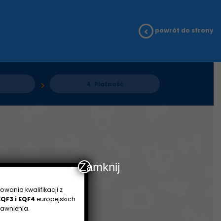
powrót do strony
4.
Płatność
Zamknij
owania kwalifikacji z
EQF3 i EQF4
europejskich
awnienia.