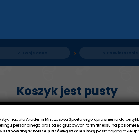
2.
Twoje dane
3.
Potwierdzenie
Koszyk jest pusty
rystyki nadało Akademii Mistrzostwa Sportowego uprawnienia do certyfik
eningu personalnego oraz zajęć grupowych form fitnessu na poziomie
my
szanowaną w Polsce placówką szkoleniową
posiadającą takie upr