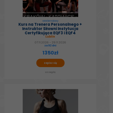
weekendowy
Kurs na Trenera Personalnego +
Instruktor Siłowni Instytucja
Certyfikująca EQF3 i EQF4
Lublin
07.11.2026 - 29.11.2026
za 92 dni
1350zł
zapisz się
szczegóły