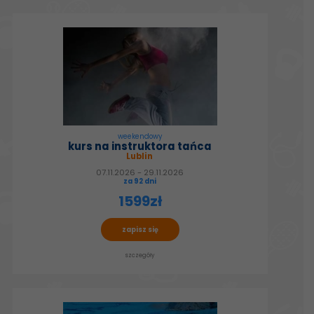
weekendowy
kurs na instruktora tańca
Lublin
07.11.2026 - 29.11.2026
za 92 dni
1599zł
zapisz się
szczegóły