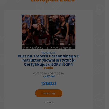
tygodniowy
Kurs na Trenera Personalnego +
Instruktor Siłowni Instytucja
Certyfikująca EQF3 i EQF4
Lublin
02.11.2026 - 08.11.2026
za 87 dni
1350zł
zapisz się
szczegóły