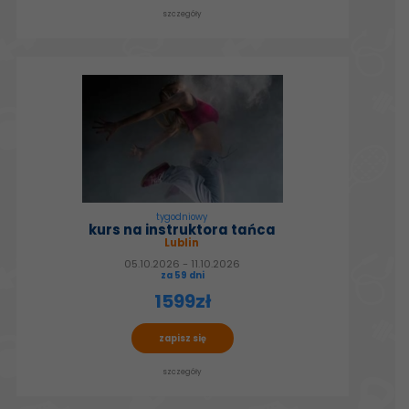
szczegóły
tygodniowy
kurs na instruktora tańca
Lublin
05.10.2026 - 11.10.2026
za 59 dni
1599zł
zapisz się
szczegóły