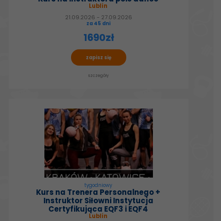
Lublin
21.09.2026 - 27.09.2026
za 45 dni
1690zł
zapisz się
szczegóły
tygodniowy
Kurs na Trenera Personalnego +
Instruktor Siłowni Instytucja
Certyfikująca EQF3 i EQF4
Lublin