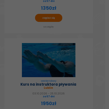
za 57 dni
1350zł
zapisz się
szczegóły
weekendowy
Kurs na instruktora pływania
Lublin
03.10.2026 - 25.10.2026
za 57 dni
1950zł