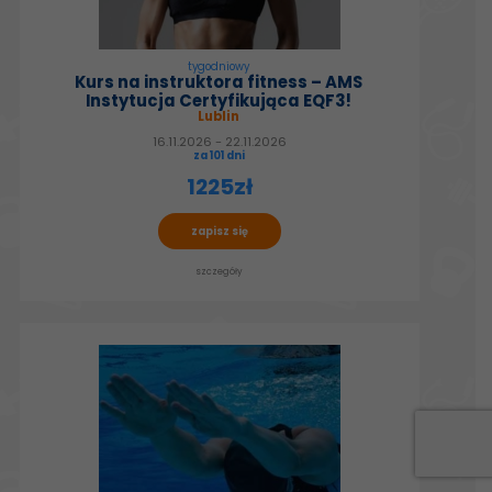
tygodniowy
Kurs na instruktora fitness – AMS
Instytucja Certyfikująca EQF3!
Lublin
16.11.2026 - 22.11.2026
za 101 dni
1225zł
zapisz się
szczegóły