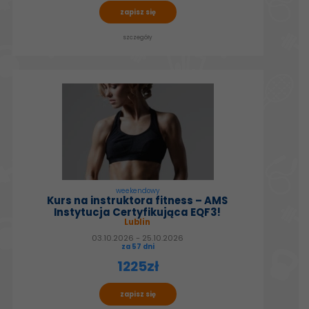
zapisz się
szczegóły
weekendowy
Kurs na instruktora fitness – AMS
Instytucja Certyfikująca EQF3!
Lublin
03.10.2026 - 25.10.2026
za 57 dni
1225zł
zapisz się