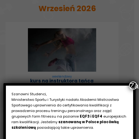
Wrzesień 2026
weekendowy
kurs na instruktora tańca
Za
Lublin
05.09.2026 - 27.09.2026
Szanowni Studenci,
za 29 dni
Ministerstwo Sportu i Turystyki nadało Akademii Mistrzostwa
1599zł
Sportowego uprawnienia do certyfikowania kwalifikacji z
prowadzenia procesu treningu personalnego oraz zajęć
grupowych form fitnessu na poziomie
EQF3 i EQF4
europejskich
zapisz się
ram kwalifikacji. Jesteśmy
szanowaną w Polsce placówką
szkoleniową
posiadającą takie uprawnienia.
szczegóły