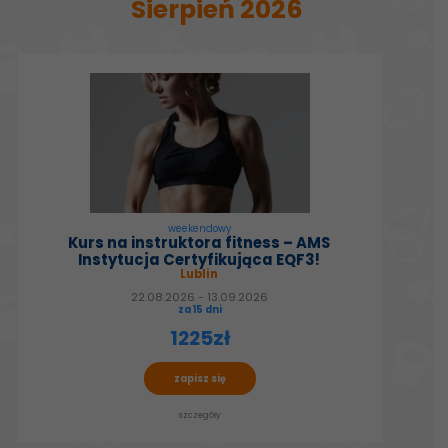
Sierpień 2026
weekendowy
Kurs na instruktora fitness – AMS
Instytucja Certyfikująca EQF3!
Lublin
22.08.2026 - 13.09.2026
za 15 dni
1225zł
zapisz się
szczegóły