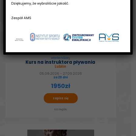
Dziękujemy, że wybraliście jakość.
Zespół AMS
weekendowy
Kurs na instruktora pływania
Lublin
05.09.2026 - 27.09.2026
za 29 dni
1950zł
zapisz się
szczegóły