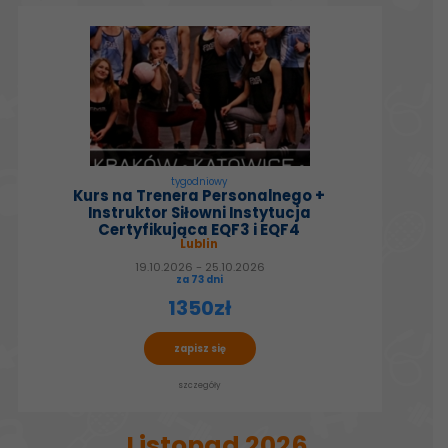
tygodniowy
Kurs na Trenera Personalnego +
Instruktor Siłowni Instytucja
Certyfikująca EQF3 i EQF4
Lublin
19.10.2026 - 25.10.2026
za 73 dni
1350zł
zapisz się
szczegóły
Listopad 2026