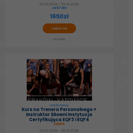
03.10.2026 - 25.10.2026
za 57 dni
1650zł
zapisz się
szczegóły
weekendowy
Kurs na Trenera Personalnego +
Instruktor Siłowni Instytucja
Certyfikująca EQF3 i EQF4
Lublin
03.10.2026 - 25.10.2026