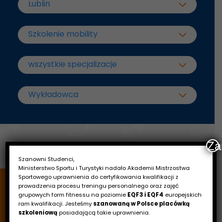
Za
Szanowni Studenci,
Ministerstwo Sportu i Turystyki nadało Akademii Mistrzostwa
Sportowego uprawnienia do certyfikowania kwalifikacji z
prowadzenia procesu treningu personalnego oraz zajęć
grupowych form fitnessu na poziomie
EQF3 i EQF4
europejskich
ram kwalifikacji. Jesteśmy
szanowaną w Polsce placówką
szkoleniową
posiadającą takie uprawnienia.