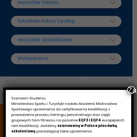
Za
Szanowni Studenci,
Ministerstwo Sportu i Turystyki nadało Akademii Mistrzostwa
Sportowego uprawnienia do certyfikowania kwalifikacji z
prowadzenia procesu treningu personalnego oraz zajęć
grupowych form fitnessu na poziomie
EQF3 i EQF4
europejskich
ram kwalifikacji. Jesteśmy
szanowaną w Polsce placówką
szkoleniową
posiadającą takie uprawnienia.