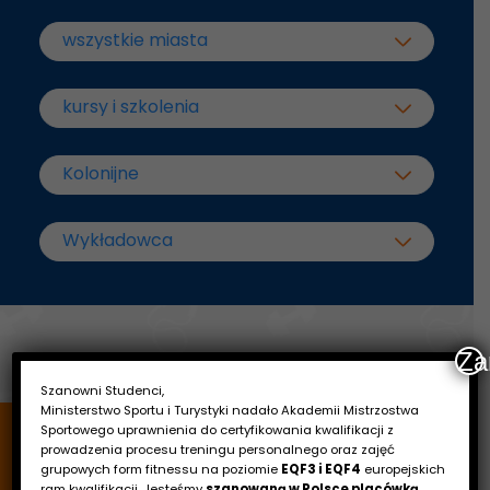
Za
Szanowni Studenci,
Ministerstwo Sportu i Turystyki nadało Akademii Mistrzostwa
Sportowego uprawnienia do certyfikowania kwalifikacji z
prowadzenia procesu treningu personalnego oraz zajęć
grupowych form fitnessu na poziomie
EQF3 i EQF4
europejskich
ram kwalifikacji. Jesteśmy
szanowaną w Polsce placówką