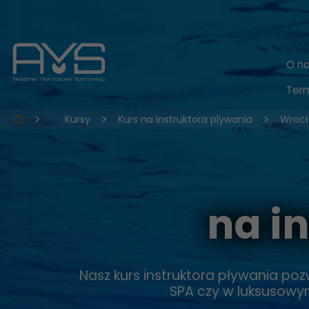
O n
Term
Kursy
Kurs na instruktora plywania
Wroc
na i
Nasz kurs instruktora pływania poz
SPA czy w luksusowym