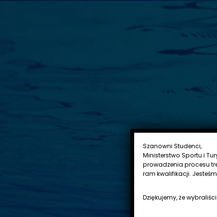
Szanowni Studenci,
Ministerstwo Sportu i Tu
prowadzenia procesu tr
ram kwalifikacji. Jesteś
Dziękujemy, że wybraliści