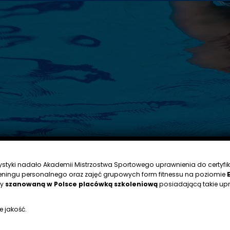
rystyki nadało Akademii Mistrzostwa Sportowego uprawnienia do certyfik
eningu personalnego oraz zajęć grupowych form fitnessu na poziomie
my
szanowaną w Polsce placówką szkoleniową
posiadającą takie upr
e jakość.