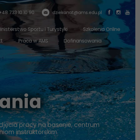
+48 733 10 10 90
dziekanat@ams.edu.pl
nisterstwo Sportu i Turystyki
Szkolenia Online
kt
Praca w AMS
Dofinansowania
wania
podjęcia pracy na basenie, centrum
iom instruktorskim.