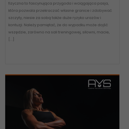
fizyczna to fascynująca przygoda i wciągająca pasja,
która pozwala przekraczać własne granice i zdobywać
szczyty, niesie za sobą także duże ryzyko urazów i
kontuzji. Należy pamiętać, że do wypadku może dojść
wszędzie, zarówno na sali treningowej, siłowni, macie,
[…]