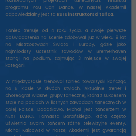
różnorodnych projektach tanecznych. Finalista
programu You Can Dance. W naszej Akademii
odpowiedzialny jest za
kurs instruktorski tańca
.
Taniec trenuje od 4 roku życia, a swoje pierwsze
doświadczenia na scenie zdobywał już w wieku 8 lat
na Mistrzostwach Świata i Europy, gdzie jako
najmłodszy uczestnik zawodów w Bremerhaven
stanął na podium, zajmując 3 miejsce w swojej
kategorii.
W międzyczasie trenował taniec towarzyski kończąc
na B klasie w dwóch stylach. Aktualnie trener i
choreograf własnej grupy tanecznej, która z sukcesem
staje na podiach w licznych zawodach tanecznych w
całej Polsce. Dodatkowo, Michał jest tancerzem w
NEXT DANCE Tomasza Barańskiego, która często
uświetnia swoim tańcem różne telewizyjne eventy.
Michał Kalcowski w naszej Akademii jest gwarancją