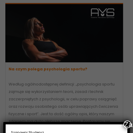
Na czym polega psychologia sportu?
Według ogólnodostępnej definicji: „psychologia sportu
zajmuje się wykorzystaniem teorii, zasad i technik
zaczerpniętych z psychologii, w celu poprawy osiągnięć
oraz rozwoju osobistego osób uprawiających ćwiczenia
fizyczne i sport”. Jest to dość ogólny opis, który naszym
zdaniem ma dużo głębsze znaczenie. Postaramy się
Za
nieco bardziej przybliżyć Wam ten temat. Czym jest
Szanowni Studenci,