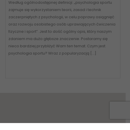
Według ogólnodostępnej definicji: „psychologia sportu
zajmuje się wykorzystaniem teorii, zasad i technik
zaczerpniętych z psychologii, w celu poprawy osiągnięć
oraz rozwoju osobistego osób uprawiających ćwiczenia
fizyczne i sport”. Jest to dość ogólny opis, który naszym
zdaniem ma dużo głębsze znaczenie. Postaramy się
nieco bardziej przybliżyć Wam ten temat. Czym jest
psychologia sportu? Wraz z popularyzacją […]