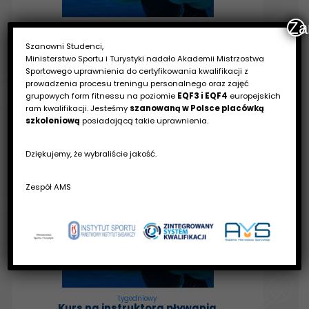
Za
weekendowy
Kurs na instruktora pływania
Szanowni Studenci,
Katowice
Ministerstwo Sportu i Turystyki nadało Akademii Mistrzostwa
05.09.2026 - 27.09.2026
Sportowego uprawnienia do certyfikowania kwalifikacji z
za 27 dni
prowadzenia procesu treningu personalnego oraz zajęć
1950zł
grupowych form fitnessu na poziomie
EQF3 i EQF4
europejskich
ram kwalifikacji. Jesteśmy
szanowaną w Polsce placówką
szkoleniową
posiadającą takie uprawnienia.
zapisz się
szczegóły
Dziękujemy, że wybraliście jakość.
Zespół AMS
tygodniowy
Kurs na instruktora pływania