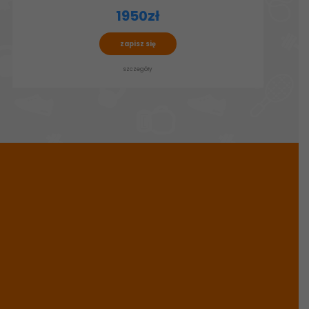
1950zł
zapisz się
szczegóły