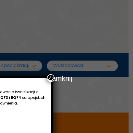
Zamknij
owania kwalifikacji z
EQF3 i EQF4
europejskich
awnienia.