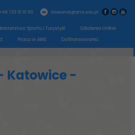
+48 733 10 10 90
dziekanat@ams.edu.pl
nisterstwo Sportu i Turystyki
Szkolenia Online
kt
Praca w AMS
Dofinansowania
- Katowice -