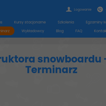
Logowanie
as
Kursy stacjonarne
Szkolenia
Egzaminy Mi
inarz
Wykładowcy
Blog
FAQ
Konta
truktora snowboardu 
Terminarz