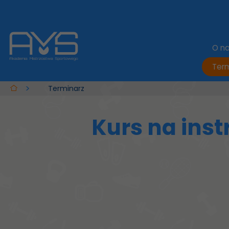
O n
Term
Terminarz
Kurs na ins