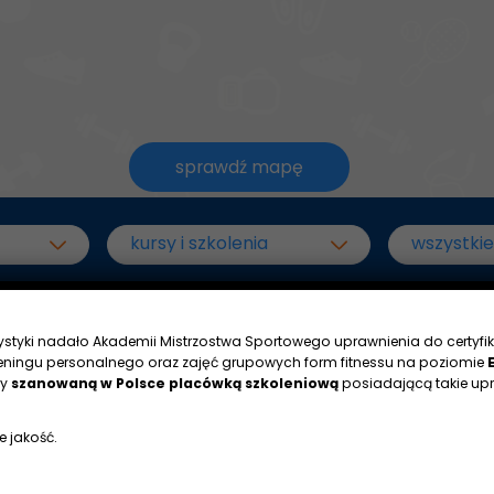
sprawdź mapę
rystyki nadało Akademii Mistrzostwa Sportowego uprawnienia do certyfik
eningu personalnego oraz zajęć grupowych form fitnessu na poziomie
my
szanowaną w Polsce placówką szkoleniową
posiadającą takie upr
e jakość.