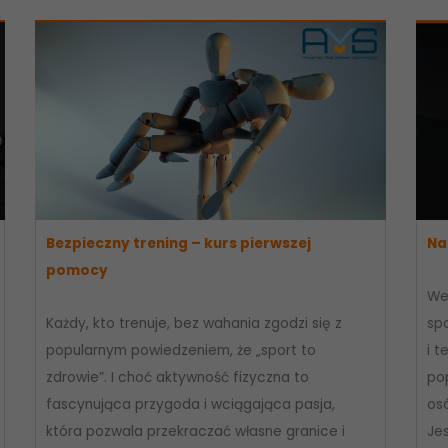
Bezpieczny trening – kurs pierwszej
Na
pomocy
We
Każdy, kto trenuje, bez wahania zgodzi się z
spo
popularnym powiedzeniem, że „sport to
i t
zdrowie”. I choć aktywność fizyczna to
po
fascynująca przygoda i wciągająca pasja,
osó
która pozwala przekraczać własne granice i
Je