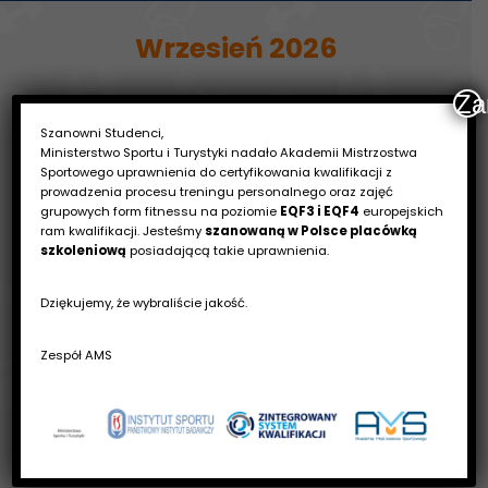
Wrzesień 2026
Za
Szanowni Studenci,
Ministerstwo Sportu i Turystyki nadało Akademii Mistrzostwa
Sportowego uprawnienia do certyfikowania kwalifikacji z
prowadzenia procesu treningu personalnego oraz zajęć
grupowych form fitnessu na poziomie
EQF3 i EQF4
europejskich
ram kwalifikacji. Jesteśmy
szanowaną w Polsce placówką
szkoleniową
posiadającą takie uprawnienia.
12h
Trening z taśmami szkolenie
Dziękujemy, że wybraliście jakość.
Katowice
05.09.2026 - 06.09.2026
Zespół AMS
za 29 dni
599zł
zapisz się
szczegóły