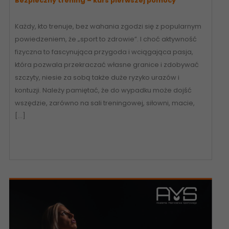
Bezpieczny trening – kurs pierwszej pomocy
Każdy, kto trenuje, bez wahania zgodzi się z popularnym
powiedzeniem, że „sport to zdrowie”. I choć aktywność
fizyczna to fascynująca przygoda i wciągająca pasja,
która pozwala przekraczać własne granice i zdobywać
szczyty, niesie za sobą także duże ryzyko urazów i
kontuzji. Należy pamiętać, że do wypadku może dojść
wszędzie, zarówno na sali treningowej, siłowni, macie,
[…]