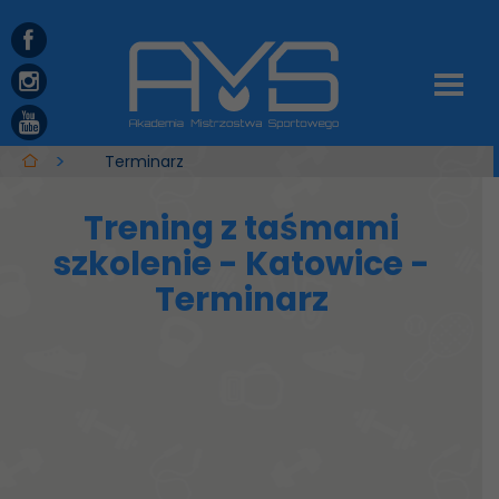
Terminarz
Trening z taśmami
szkolenie - Katowice -
Terminarz