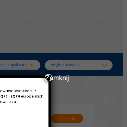
Zamknij
owania kwalifikacji z
EQF3 i EQF4
europejskich
awnienia.
zapisz się
1350zł