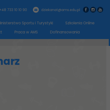
+48 733 10 10 90
dziekanat@ams.edu.pl
nisterstwo Sportu i Turystyki
Szkolenia Online
kt
Praca w AMS
Dofinansowania
narz