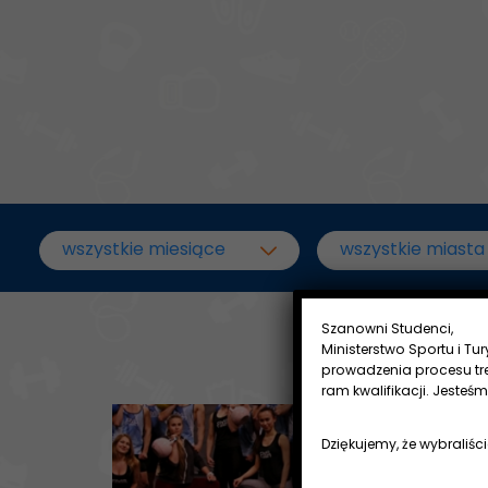
Szanowni Studenci,
Ministerstwo Sportu i Tu
prowadzenia procesu tr
ram kwalifikacji. Jesteś
weekendowy | KURS POT
Kurs na Trene
Dziękujemy, że wybraliści
Instruktor Siło