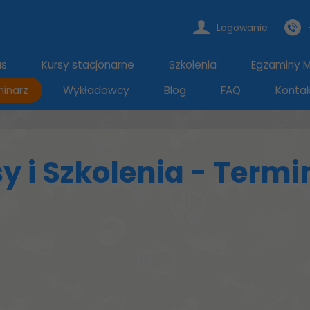
Logowanie
as
Kursy stacjonarne
Szkolenia
Egzaminy Mi
inarz
Wykładowcy
Blog
FAQ
Konta
y i Szkolenia - Termi