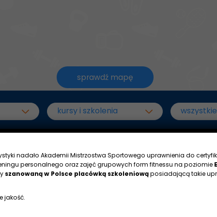
sprawdź mapę
Sierpień 2026
rystyki nadało Akademii Mistrzostwa Sportowego uprawnienia do certyfik
eningu personalnego oraz zajęć grupowych form fitnessu na poziomie
my
szanowaną w Polsce placówką szkoleniową
posiadającą takie upr
WIERDZONY! RUSZA NA 100%!
ra Personalnego +
e jakość.
08.08.2026 - 30.08.2026
wni Instytucja
za 1 dzień