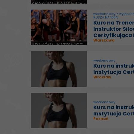
weekendowy z wyłączen
RUSZA NA 100%
Kurs na Trene
Instruktor Siło
Certyfikująca 
Warszawa
weekendowy
Kurs na instru
Instytucja Cer
Wrocław
weekendowy
Kurs na instru
Instytucja Cer
Poznań