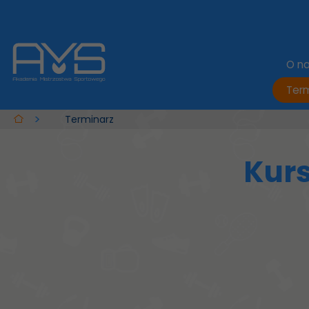
O n
Term
Terminarz
Kurs