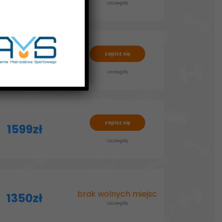
szczegóły
zapisz się
1350zł
szczegóły
zapisz się
1599zł
szczegóły
brak wolnych miejsc
1350zł
szczegóły