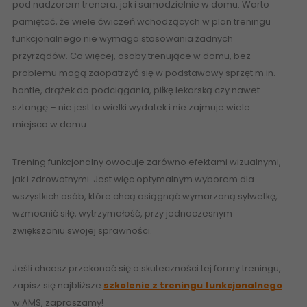
pod nadzorem trenera, jak i samodzielnie w domu. Warto
pamiętać, że wiele ćwiczeń wchodzących w plan treningu
funkcjonalnego nie wymaga stosowania żadnych
przyrządów. Co więcej, osoby trenujące w domu, bez
problemu mogą zaopatrzyć się w podstawowy sprzęt m.in.
hantle, drążek do podciągania, piłkę lekarską czy nawet
sztangę – nie jest to wielki wydatek i nie zajmuje wiele
miejsca w domu.
Trening funkcjonalny owocuje zarówno efektami wizualnymi,
jak i zdrowotnymi. Jest więc optymalnym wyborem dla
wszystkich osób, które chcą osiągnąć wymarzoną sylwetkę,
wzmocnić siłę, wytrzymałość, przy jednoczesnym
zwiększaniu swojej sprawności.
Jeśli chcesz przekonać się o skuteczności tej formy treningu,
zapisz się najbliższe
szkolenie z treningu funkcjonalnego
w AMS, zapraszamy!