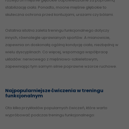
rozwija on mięśnie głębokie odpowiedzialne za poprawną
stabilizację ciała. Ponadto, mocne mięśnie głębokie to
skuteczna ochrona przed kontuzjami, urazami czy bólami.
Ostatnia istotna zaleta treningu funkcjonalnego dotyczy
innych, równolegle uprawianych sportów. A mianowicie,
zapewnia on doskonałą ogólną kondycję ciała, niezbędną w
wielu dyscyplinach. Co więcej, wspomaga współpracę
układów: nerwowego z mięśniowo-szkieletowym,
zapewniając tym samym silnie poprawne wzorce ruchowe.
Najpopularniejsze ćwiczenia w treningu
funkcjonalnym
Oto kilka przykładów popularnych ćwiczeń, które warto
wypróbować podczas treningu funkcjonalnego: