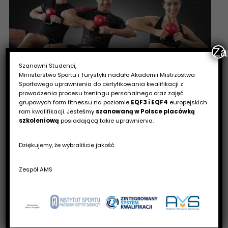
Za
Szanowni Studenci,
Ministerstwo Sportu i Turystyki nadało Akademii Mistrzostwa
Sportowego uprawnienia do certyfikowania kwalifikacji z
Trening funkcjonalny – sposób na wzmocnienie
prowadzenia procesu treningu personalnego oraz zajęć
grupowych form fitnessu na poziomie
EQF3 i EQF4
europejskich
ciała i poprawę kondycji
ram kwalifikacji. Jesteśmy
szanowaną w Polsce placówką
szkoleniową
posiadającą takie uprawnienia.
Trening funkcjonalny to coś więcej niż tylko zwykłe
ćwiczenia. Można śmiało powiedzieć, że jest to
Dziękujemy, że wybraliście jakość.
nowoczesna i przyszłościowa forma aktywności
Zespół AMS
fizycznej,która wyróżnia się na tle innych, użytecznością
ćwiczeń, a także naśladowaniem ruchów wykonywanych
podczas codziennych czynności. Dzięki temu
poszczególne grupy mięśni współdziałają ze sobą,
zwiększając przy okazji naszą koordynację ruchową oraz