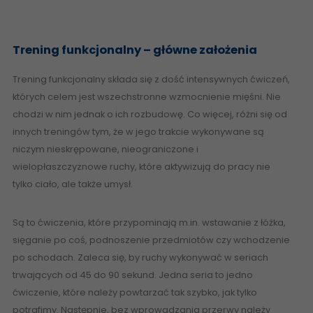
Trening funkcjonalny – główne założenia
Trening funkcjonalny składa się z dość intensywnych ćwiczeń,
których celem jest wszechstronne wzmocnienie mięśni. Nie
chodzi w nim jednak o ich rozbudowę. Co więcej, różni się od
innych treningów tym, że w jego trakcie wykonywane są
niczym nieskrępowane, nieograniczone i
wielopłaszczyznowe ruchy, które aktywizują do pracy nie
tylko ciało, ale także umysł.
Są to ćwiczenia, które przypominają m.in. wstawanie z łóżka,
sięganie po coś, podnoszenie przedmiotów czy wchodzenie
po schodach. Zaleca się, by ruchy wykonywać w seriach
trwających od 45 do 90 sekund. Jedna seria to jedno
ćwiczenie, które należy powtarzać tak szybko, jak tylko
potrafimy. Następnie, bez wprowadzania przerwy należy