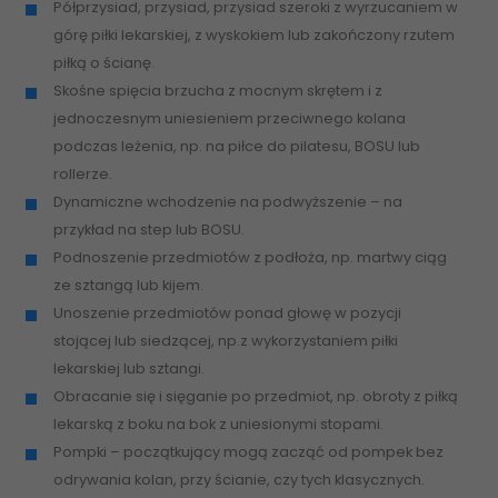
Półprzysiad, przysiad, przysiad szeroki z wyrzucaniem w
górę piłki lekarskiej, z wyskokiem lub zakończony rzutem
piłką o ścianę.
Skośne spięcia brzucha z mocnym skrętem i z
jednoczesnym uniesieniem przeciwnego kolana
podczas leżenia, np. na piłce do pilatesu, BOSU lub
rollerze.
Dynamiczne wchodzenie na podwyższenie – na
przykład na step lub BOSU.
Podnoszenie przedmiotów z podłoża, np. martwy ciąg
ze sztangą lub kijem.
Unoszenie przedmiotów ponad głowę w pozycji
stojącej lub siedzącej, np.z wykorzystaniem piłki
lekarskiej lub sztangi.
Obracanie się i sięganie po przedmiot, np. obroty z piłką
lekarską z boku na bok z uniesionymi stopami.
Pompki – początkujący mogą zacząć od pompek bez
odrywania kolan, przy ścianie, czy tych klasycznych.