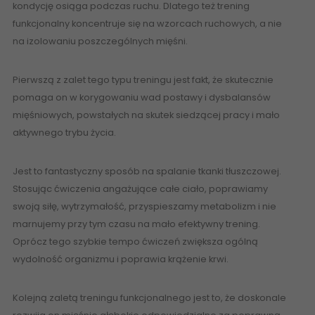
kondycję osiąga podczas ruchu. Dlatego też trening
funkcjonalny koncentruje się na wzorcach ruchowych, a nie
na izolowaniu poszczególnych mięśni.
Pierwszą z zalet tego typu treningu jest fakt, że skutecznie
pomaga on w korygowaniu wad postawy i dysbalansów
mięśniowych, powstałych na skutek siedzącej pracy i mało
aktywnego trybu życia.
Jest to fantastyczny sposób na spalanie tkanki tłuszczowej.
Stosując ćwiczenia angażujące całe ciało, poprawiamy
swoją siłę, wytrzymałość, przyspieszamy metabolizm i nie
marnujemy przy tym czasu na mało efektywny trening.
Oprócz tego szybkie tempo ćwiczeń zwiększa ogólną
wydolność organizmu i poprawia krążenie krwi.
Kolejną zaletą treningu funkcjonalnego jest to, że doskonale