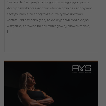
fizyczna to fascynująca przygoda i wciągająca pasja,
która pozwala przekraczać własne granice i zdobywać
szczyty, niesie za sobą także duże ryzyko urazów i
kontuzji. Należy pamiętać, że do wypadku może dojść
wszędzie, zarówno na sali treningowej, siłowni, macie,
[…]